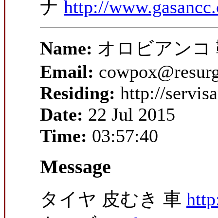
ナ
http://www.gasancc.c
Name:
オロビアンコ 
Email:
cowpox@resurg
Residing:
http://servi
Date:
22 Jul 2015
Time:
03:57:40
Message
タイヤ 皮むき 車
http