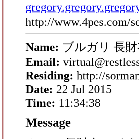
gregory.gregory.gregor
http://www.4pes.com/s
Name:
ブルガリ 長財
Email:
virtual@restles
Residing:
http://sorma
Date:
22 Jul 2015
Time:
11:34:38
Message