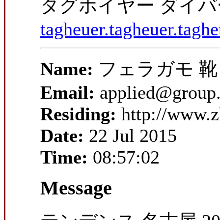
タグホイヤー ダイバ
tagheuer.tagheuer.tagh
Name:
フェラガモ 靴
Email:
applied@group
Residing:
http://www.
Date:
22 Jul 2015
Time:
08:57:02
Message