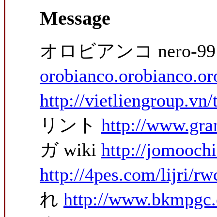
Message
オロビアンコ nero-9
orobianco.orobianco.o
http://vietliengroup.v
リント
http://www.gra
ガ wiki
http://jomoochi
http://4pes.com/lijri/
れ
http://www.bkmpgc.o