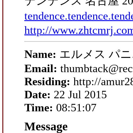
テンデンス 名古屋 20
tendence.tendence.ten
http://www.zhtcmrj.co
Name:
エルメス パ
Email:
thumbtack@reca
Residing:
http://amur
Date:
22 Jul 2015
Time:
08:51:07
Message