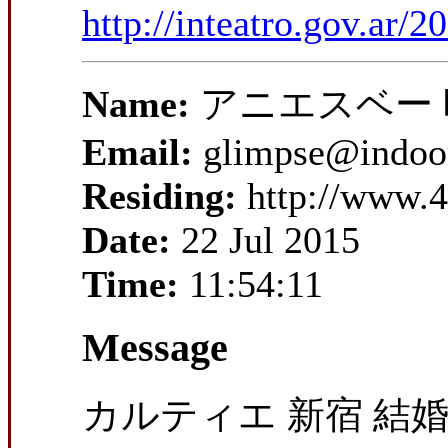
http://inteatro.gov.ar/
Name:
アニエスベー 
Email:
glimpse@indoo
Residing:
http://www.4
Date:
22 Jul 2015
Time:
11:54:11
Message
カルティエ 新宿 結