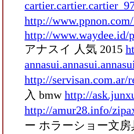
cartier.cartier.cartier_
http://www.ppnon.com/lti
http://www.waydee.id/p
アナスイ 人気 2015
h
annasui.annasui.annasu
http://servisan.com.ar/
入 bmw
http://ask.ju
http://amur28.info/zipa
ー ホラーショー文