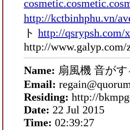
cosmetic.cosmetic.cos
http://kctbinhphu.vn/ave
ト
http://qsrypsh.com/
http://www.galyp.com/z
Name:
扇風機 音がす
Email:
regain@quorum
Residing:
http://bkmpg
Date:
22 Jul 2015
Time:
02:39:27