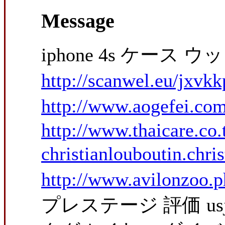
Message
iphone 4s ケース ウ
http://scanwel.eu/jxvk
http://www.aogefei.com/
http://www.thaicare.co.
christianlouboutin.chri
http://www.avilonzoo.p
プレステージ 評価 us