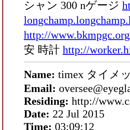
シャン 300 nゲージ
h
longchamp.longchamp.
http://www.bkmpgc.org/
安 時計
http://worker.
Name:
timex タイメッ
Email:
oversee@eyegl
Residing:
http://www.c
Date:
22 Jul 2015
Time:
03:09:12