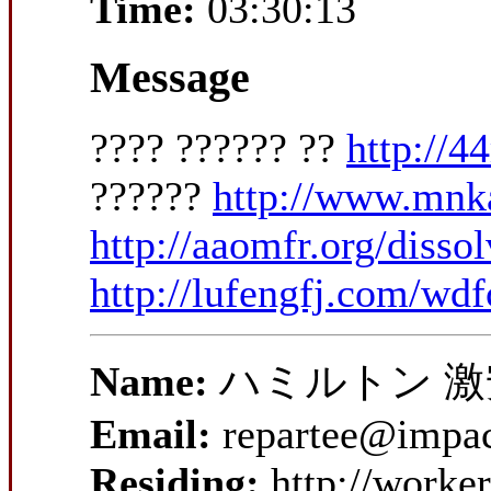
Time:
03:30:13
Message
???? ?????? ??
http://4
??????
http://www.mnka
http://aaomfr.org/disso
http://lufengfj.com/wd
Name:
ハミルトン 激
Email:
repartee@impac
Residing:
http://worke