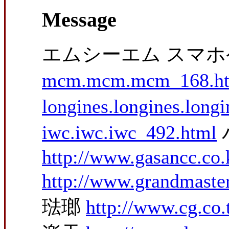
Message
エムシーエム スマ
mcm.mcm.mcm_168.h
longines.longines.long
iwc.iwc.iwc_492.html
http://www.gasancc.co
http://www.grandmaste
琺瑯
http://www.cg.co.