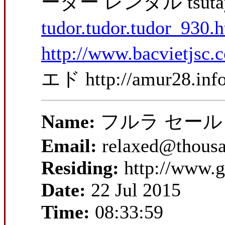
ーダー レンタル tsuta
tudor.tudor.tudor_930.
http://www.bacvietjsc.
エド http://amur28.inf
Name:
フルラ セール 
Email:
relaxed@thousa
Residing:
http://www.g
Date:
22 Jul 2015
Time:
08:33:59