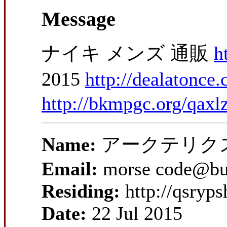
Message
ナイキ メンズ 通販
h
2015
http://dealatonce.
http://bkmpgc.org/qaxl
Name:
アークテリクス
Email:
morse code@bul
Residing:
http://qsryp
Date:
22 Jul 2015