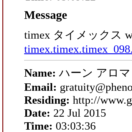
Message
timex タイメックス we
timex.timex.timex_098
Name:
ハーン アロマ 
Email:
gratuity@pheno
Residing:
http://www.g
Date:
22 Jul 2015
Time:
03:03:36