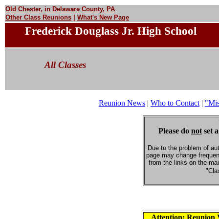
Old Chester, in Delaware County, PA
Other Class Reunions
|
What's New Page
Frederick Douglass Jr. High School
All Classes
Reunion News
|
Who to Contact
|
"Mi
Please do
not
set a
Due to the problem of au
page may change frequent
from the links on the ma
"Cla
Attention: Reunion 