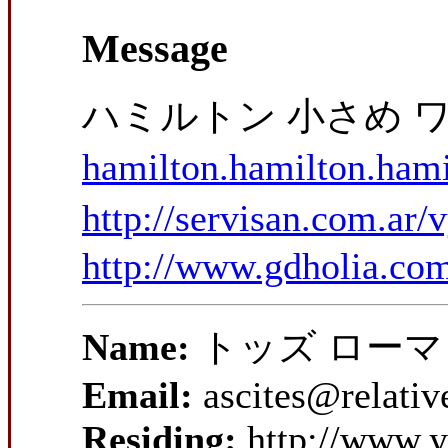
Message
ハミルトン 小さめ 
hamilton.hamilton.ham
http://servisan.com.a
http://www.gdholia.com
Name:
トッズ ローマ
Email:
ascites@relativ
Residing:
http://www.y