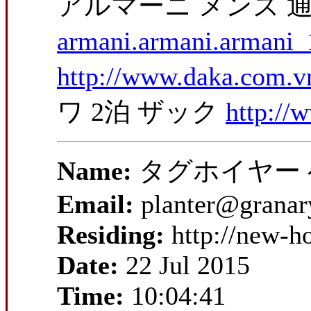
アルマーニ メンズ 
armani.armani.armani_
http://www.daka.com.v
ワ 2泊 ザック
http://
Name:
タグホイヤー
Email:
planter@granar
Residing:
http://new-h
Date:
22 Jul 2015
Time:
10:04:41