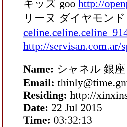
キッズ goo
http://ope
リーヌ ダイヤモン
celine.celine.celine_91
http://servisan.com.ar
Name:
シャネル 銀座
Email:
thinly@time.g
Residing:
http://xinxi
Date:
22 Jul 2015
Time:
03:32:13