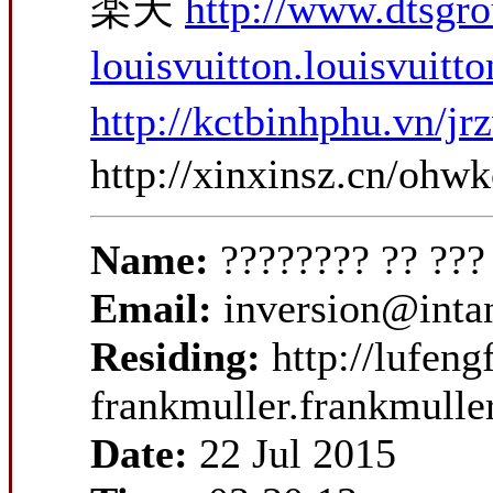
楽天
http://www.dtsgr
louisvuitton.louisvuitt
http://kctbinhphu.vn
http://xinxinsz.cn/ohw
Name:
???????? ?? ???
Email:
inversion@intan
Residing:
http://lufen
frankmuller.frankmulle
Date:
22 Jul 2015