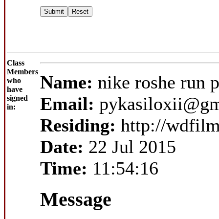
Class
Members
Name:
nike roshe run 
who
have
Email:
pykasiloxii@g
signed
in:
Residing:
http://wdfi
Date:
22 Jul 2015
Time:
11:54:16
Message