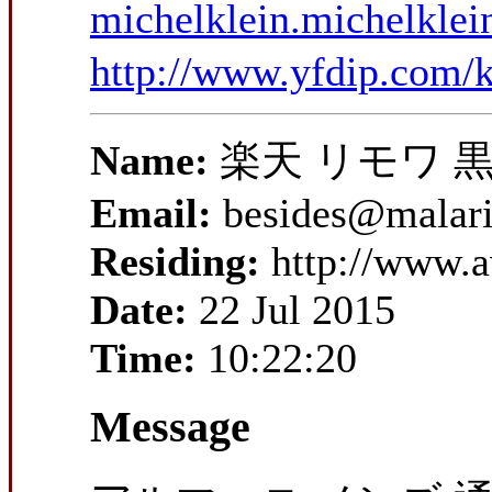
michelklein.michelklei
http://www.yfdip.com/k
Name:
楽天 リモワ 
Email:
besides@malari
Residing:
http://www.
Date:
22 Jul 2015
Time:
10:22:20
Message