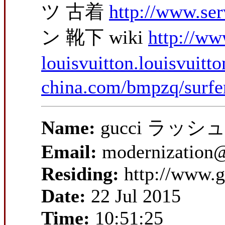
ツ 古着
http://www.se
ン 靴下 wiki
http://ww
louisvuitton.louisvuitt
china.com/bmpzq/surfer
Name:
gucci ラッシ
Email:
modernization@
Residing:
http://www.g
Date:
22 Jul 2015
Time:
10:51:25